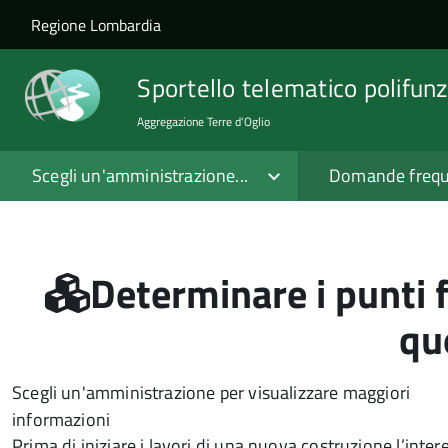
Salta al contenuto principale
Skip to site navigation
Regione Lombardia
Sportello telematico polifunz
Aggregazione Terre d'Oglio
Scegli un'amministrazione...
Domande frequ
Determinare i punti f
qu
Scegli un'amministrazione per visualizzare maggiori
informazioni
Prima di iniziare i lavori di una nuova costruzione l’inter