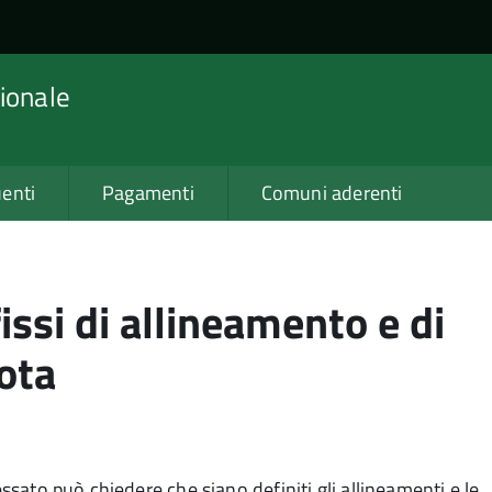
ionale
enti
Pagamenti
Comuni aderenti
issi di allineamento e di
ota
essato può chiedere che siano definiti gli allineamenti e le