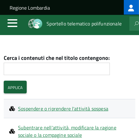
Log
Salta al contenuto principale
Skip to site navigation
Regione Lombardia
me
Sportello telematico polifunzionale
Cerca i contenuti che nel titolo contengono:
Sospendere o riprendere l'attività sospesa
Subentrare nell'attività, modificare la ragione
sociale o la compagine sociale