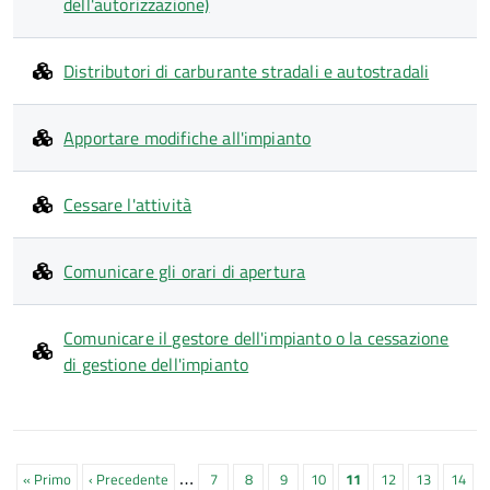
dell'autorizzazione)
Distributori di carburante stradali e autostradali
Apportare modifiche all'impianto
Cessare l'attività
Comunicare gli orari di apertura
Comunicare il gestore dell'impianto o la cessazione
di gestione dell'impianto
Paginazione
…
Prima
« Primo
Pagina
‹ Precedente
Pagina
7
Pagina
8
Pagina
9
Pagina
10
Pagina
11
Pagina
12
Pagina
13
Pagin
14