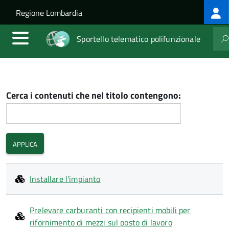
Log
Salta al contenuto principale
Skip to site navigation
Regione Lombardia
me
Sportello telematico polifunzionale
Cerca i contenuti che nel titolo contengono:
Installare l'impianto
Prelevare carburanti con recipienti mobili per
rifornimento di mezzi sul posto di lavoro