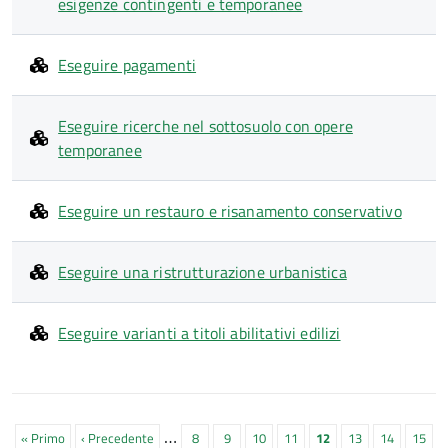
esigenze contingenti e temporanee
Eseguire pagamenti
Eseguire ricerche nel sottosuolo con opere
temporanee
Eseguire un restauro e risanamento conservativo
Eseguire una ristrutturazione urbanistica
Eseguire varianti a titoli abilitativi edilizi
Paginazione
…
Prima
« Primo
Pagina
‹ Precedente
Pagina
8
Pagina
9
Pagina
10
Pagina
11
Pagina
12
Pagina
13
Pagina
14
Pagin
15