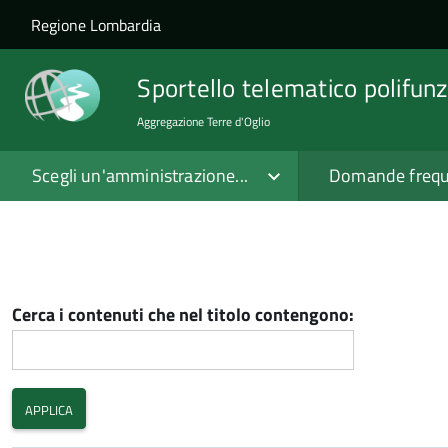
Salta al contenuto principale
Skip to site navigation
Regione Lombardia
Sportello telematico polifunz
Aggregazione Terre d'Oglio
Scegli un'amministrazione...
Domande frequ
Cerca i contenuti che nel titolo contengono: