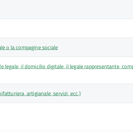
iale o la compagine sociale
legale, il domicilio digitale, il legale rappresentante, compa
atturiera, artigianale, servizi, ecc.)