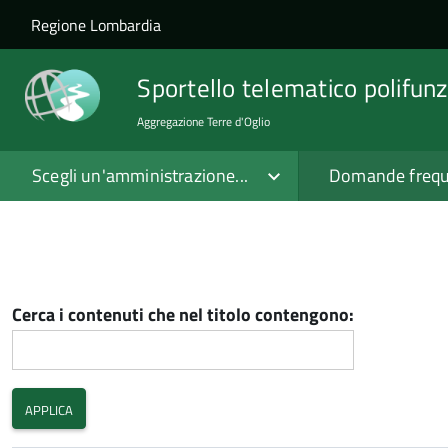
Salta al contenuto principale
Skip to site navigation
Regione Lombardia
Sportello telematico polifunz
Aggregazione Terre d'Oglio
Scegli un'amministrazione...
Domande frequ
Cerca i contenuti che nel titolo contengono: