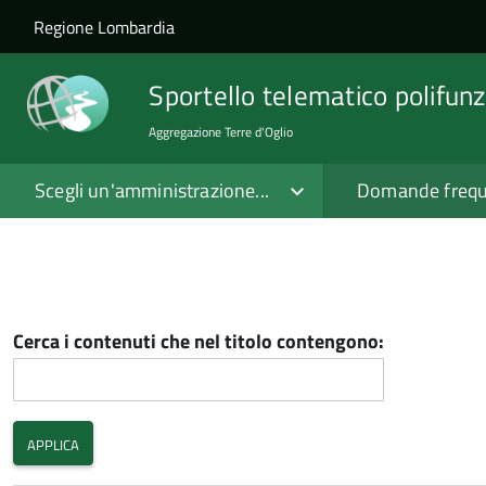
Salta al contenuto principale
Skip to site navigation
Regione Lombardia
Sportello telematico polifunz
Aggregazione Terre d'Oglio
Scegli un'amministrazione...
Domande frequ
Cerca i contenuti che nel titolo contengono: