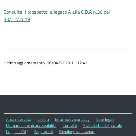
Consulta il prospetto, allegato A alla C.D.A n.38 del
30/12/2019
Ultimo aggiornamento: 06/04/2023 11:12.41
Area riservata
Crediti
Informativa privacy
Note legali
Dichiarazione di accessibilità
Contatti
Statistiche del portale
Leggi le FAQ
Pagamenti
Riepilogo valutazioni