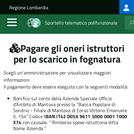
Log
Salta al contenuto principale
Skip to site navigation
Regione Lombardia
me
Sportello telematico polifunzionale
Pagare gli oneri istruttori
per lo scarico in fognatura
Scegli un'amministrazione per visualizzare maggiori
informazioni
Il pagamento deve essere eseguito con la seguenti modalità:
Bonifico sul conto della Azienda Speciale Ufficio
d’Ambito di Mantova presso la “Banca Popolare di
Sondrio - Filiale di Mantova di Corso Vittorio Emanuele
II, 154” Codice
IBAN IT42 D056 9611 5000 0001 7000
X74
con causale: “ Rimborso spese istruttoria ditta
Nome Azienda ”.