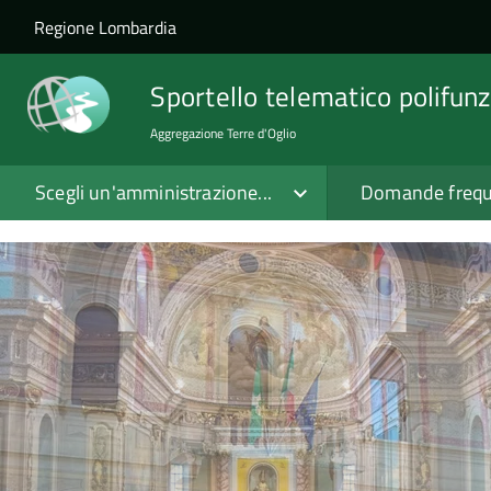
Salta al contenuto principale
Skip to site navigation
Regione Lombardia
Sportello telematico polifunz
Aggregazione Terre d'Oglio
Scegli un'amministrazione...
Domande frequ