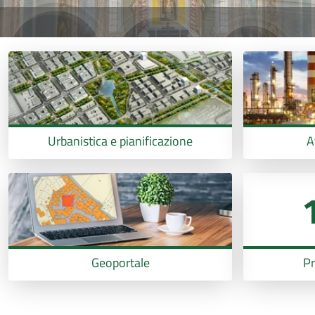
Urbanistica e pianificazione
A
Geoportale
Pr