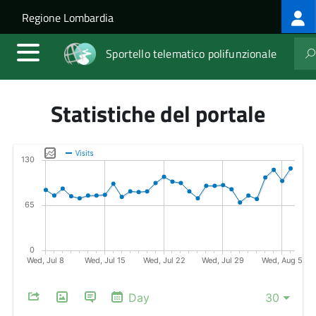
Log
Salta al contenuto principale
Skip to site navigation
Regione Lombardia
me
Sportello telematico polifunzionale
Statistiche del portale