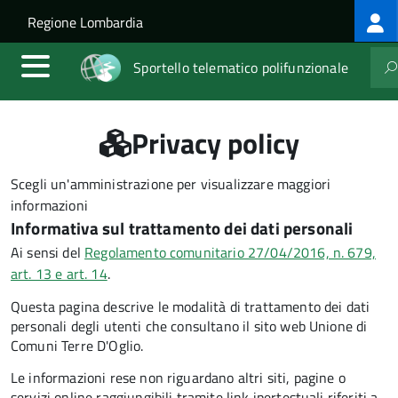
Log
Salta al contenuto principale
Skip to site navigation
Regione Lombardia
me
Sportello telematico polifunzionale
Privacy policy
Scegli un'amministrazione per visualizzare maggiori
informazioni
Informativa sul trattamento dei dati personali
Ai sensi del
Regolamento comunitario 27/04/2016, n. 679,
art. 13 e art. 14
.
Questa pagina descrive le modalità di trattamento dei dati
personali degli utenti che consultano il sito web Unione di
Comuni Terre D'Oglio.
Le informazioni rese non riguardano altri siti, pagine o
servizi online raggiungibili tramite link ipertestuali riferiti a