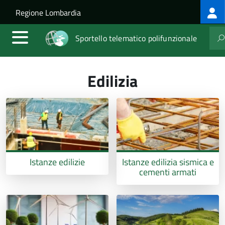
Log
Salta al contenuto principale
Skip to site navigation
Regione Lombardia
me
Sportello telematico polifunzionale
Edilizia
Istanze edilizie
Istanze edilizia sismica e
cementi armati