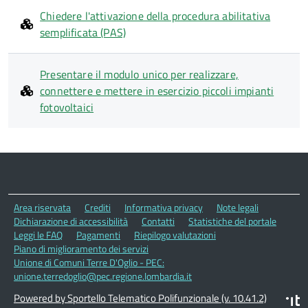
Chiedere l'attivazione della procedura abilitativa
semplificata (PAS)
Presentare il modulo unico per realizzare,
connettere e mettere in esercizio piccoli impianti
fotovoltaici
Area riservata
Crediti
Informativa privacy
Note legali
Dichiarazione di accessibilità
Contatti
Statistiche del portale
Leggi le FAQ
Pagamenti
Riepilogo valutazioni
Piano di miglioramento dei servizi
Unione di Comuni Terre D'Oglio - PEC:
unione.terredoglio@pec.regione.lombardia.it
Powered by Sportello Telematico Polifunzionale (v. 10.41.2)