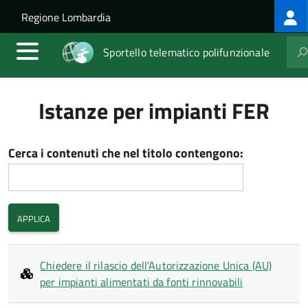
Log
Salta al contenuto principale
Skip to site navigation
Regione Lombardia
me
Sportello telematico polifunzionale
Istanze per impianti FER
Cerca i contenuti che nel titolo contengono:
Chiedere il rilascio dell'Autorizzazione Unica (AU)
per impianti alimentati da fonti rinnovabili