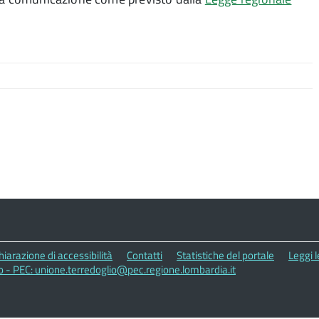
hiarazione di accessibilità
Contatti
Statistiche del portale
Leggi 
o - PEC: unione.terredoglio@pec.regione.lombardia.it