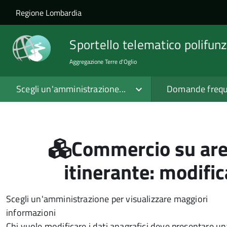
Salta al contenuto principale
Skip to site navigation
Regione Lombardia
Sportello telematico polifunz
Aggregazione Terre d'Oglio
Scegli un'amministrazione...
Domande frequ
Commercio su are
itinerante: modific
Scegli un'amministrazione per visualizzare maggiori
informazioni
Chi vuole modificare i dati anagrafici deve presentare 