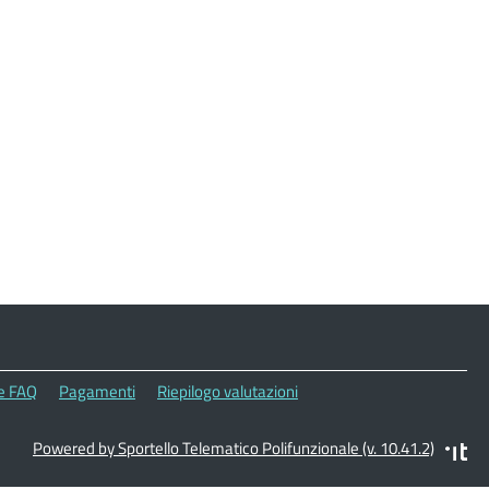
le FAQ
Pagamenti
Riepilogo valutazioni
Powered by Sportello Telematico Polifunzionale (v. 10.41.2)