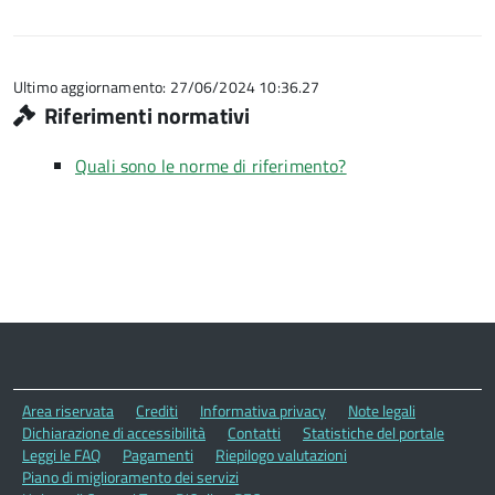
Ultimo aggiornamento: 27/06/2024 10:36.27
Riferimenti normativi
Quali sono le norme di riferimento?
Area riservata
Crediti
Informativa privacy
Note legali
Dichiarazione di accessibilità
Contatti
Statistiche del portale
Leggi le FAQ
Pagamenti
Riepilogo valutazioni
Piano di miglioramento dei servizi