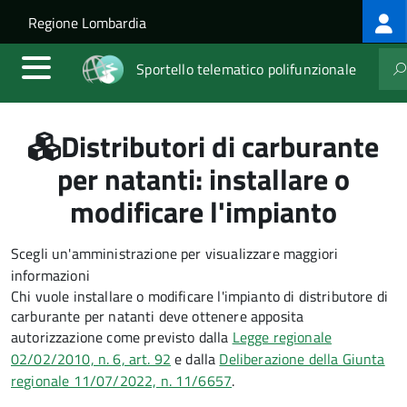
Log
Salta al contenuto principale
Skip to site navigation
Regione Lombardia
me
Sportello telematico polifunzionale
Distributori di carburante
per natanti: installare o
modificare l'impianto
Scegli un'amministrazione per visualizzare maggiori
informazioni
Chi vuole installare o modificare l'impianto di distributore di
carburante per natanti deve ottenere apposita
autorizzazione come previsto dalla
Legge regionale
02/02/2010, n. 6, art. 92
e dalla
Deliberazione della Giunta
regionale 11/07/2022, n. 11/6657
.