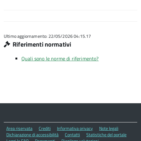
Ultimo aggiornamento: 22/05/2026 04:15.17
Riferimenti normativi
Quali sono le norme di riferimento?
Area riservata
Crediti
Informativa privacy
Note legali
Dichiarazione di accessibilità
Contatti
Statistiche del portale
Leggi le FAQ
Pagamenti
Riepilogo valutazioni