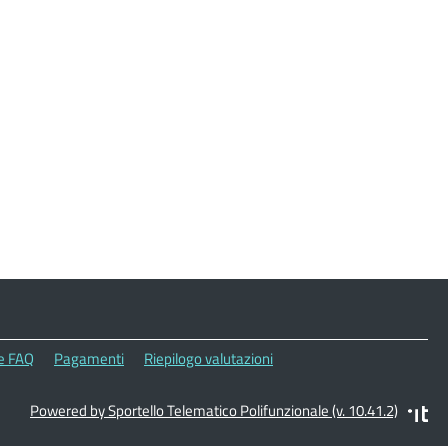
le FAQ
Pagamenti
Riepilogo valutazioni
Powered by Sportello Telematico Polifunzionale (v. 10.41.2)