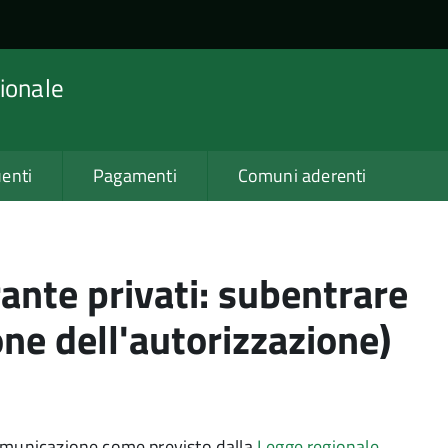
ionale
enti
Pagamenti
Comuni aderenti
rante privati: subentrare
ione dell'autorizzazione)
comunicazione come previsto dalla
Legge regionale