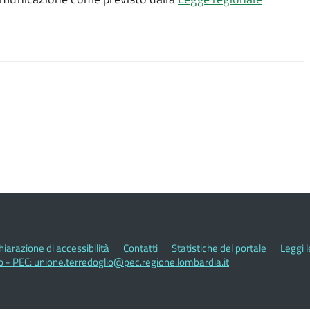
hiarazione di accessibilità
Contatti
Statistiche del portale
Leggi 
o - PEC: unione.terredoglio@pec.regione.lombardia.it