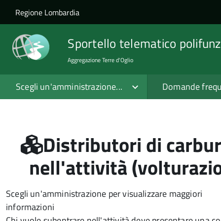
Salta al contenuto principale
Skip to site navigation
Regione Lombardia
Sportello telematico polifunz
Aggregazione Terre d'Oglio
Scegli un'amministrazione...
Domande frequ
Distributori di carbu
nell'attività (volturaz
Scegli un'amministrazione per visualizzare maggiori
informazioni
Chi vuole subentrare nell'attività deve presentare una 