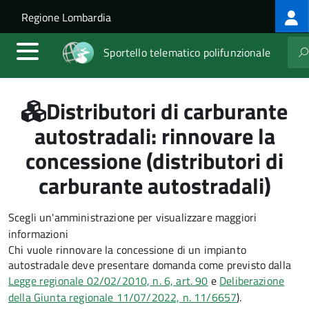
Log
Salta al contenuto principale
Skip to site navigation
Regione Lombardia
me
Sportello telematico polifunzionale
Distributori di carburante
autostradali: rinnovare la
concessione (distributori di
carburante autostradali)
Scegli un'amministrazione per visualizzare maggiori
informazioni
Chi vuole rinnovare la concessione di un impianto
autostradale deve presentare domanda come previsto dalla
Legge regionale 02/02/2010, n. 6, art. 90
e
Deliberazione
della Giunta regionale 11/07/2022, n. 11/6657
).