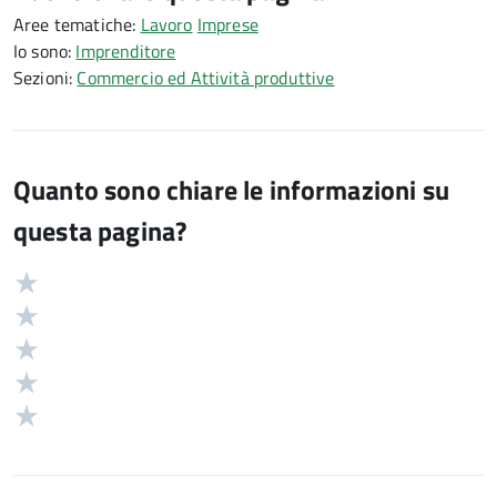
Aree tematiche:
Lavoro
Imprese
Io sono:
Imprenditore
Sezioni:
Commercio ed Attività produttive
Quanto sono chiare le informazioni su
questa pagina?
Valuta
Valutazione
5
Valuta
stelle
4
Valuta
su
stelle
3
Valuta
5
su
stelle
2
Valuta
5
su
stelle
1
5
su
stelle
5
su