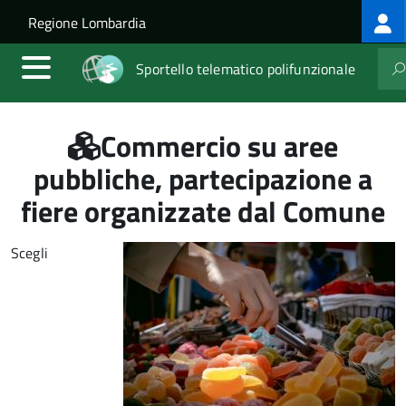
Log
Salta al contenuto principale
Skip to site navigation
Regione Lombardia
me
Sportello telematico polifunzionale
Commercio su aree
pubbliche, partecipazione a
fiere organizzate dal Comune
Scegli