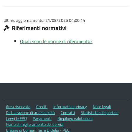
Ultimo aggiornamento: 21/08/2025 04:00.14
Riferimenti normativi
Quali sono le norme di riferimento?
Area riservata
Crediti
Informativa privacy
Note legali
Dichiarazione di accessibilità
Contatti
Statistiche del portale
Leggi le FAQ
Pagamenti
Riepilogo valutazioni
Piano di miglioramento dei servizi
Unione di Comuni Terre D'Oglio - PEC: