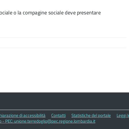
 sociale o la compagine sociale deve presentare
hiarazione di accessibilità
Contatti
Statistiche del portale
Leggi 
o - PEC: unione.terredoglio@pec.regione.lombardia.it