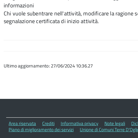
informazioni
Chi vuole subentrare nell'attività, modificare la ragione
segnalazione certificata di inizio attività.
Ultimo aggiornamento: 27/06/2024 10:36.27
Area riservata
Crediti
Informativa privacy
Note legali
Dic
Piano di miglioramento dei servizi
Unione di Comuni Terre D'Ogli