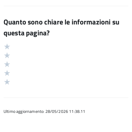
Quanto sono chiare le informazioni su
questa pagina?
Valuta
Valutazione
5
Valuta
stelle
4
Valuta
su
stelle
3
Valuta
5
su
stelle
2
Valuta
5
su
stelle
1
5
su
stelle
5
su
5
Ultimo aggiornamento: 28/05/2026 11:38.11