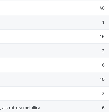
40
1
16
2
6
10
2
a struttura metallica
6