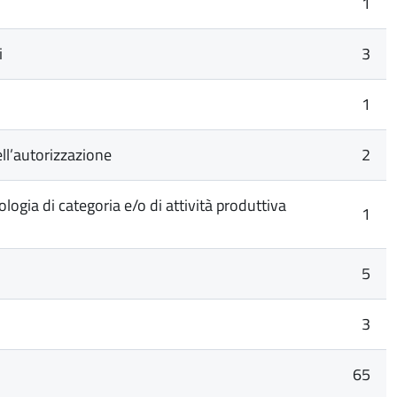
1
i
3
1
ell’autorizzazione
2
ogia di categoria e/o di attività produttiva
1
5
3
65