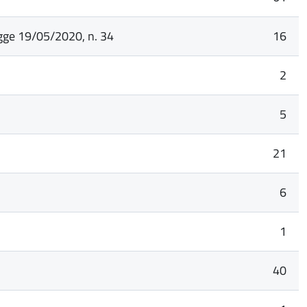
egge 19/05/2020, n. 34
16
2
5
21
6
1
40