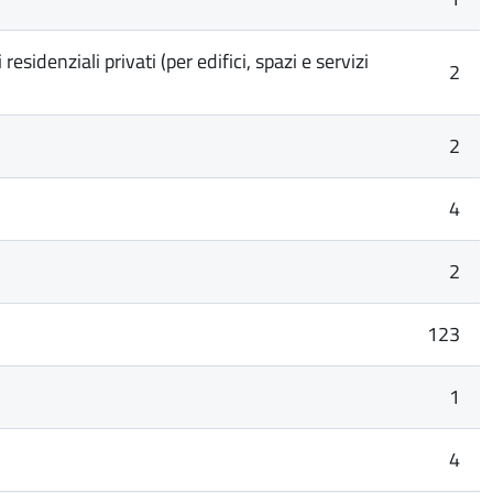
idenziali privati (per edifici, spazi e servizi
2
2
4
2
123
1
4