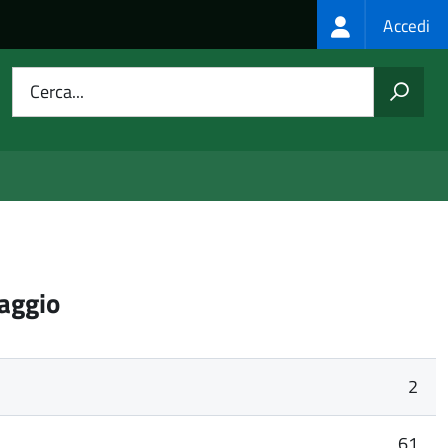
Login
Accedi
menu
Cerca...
aggio
2
61