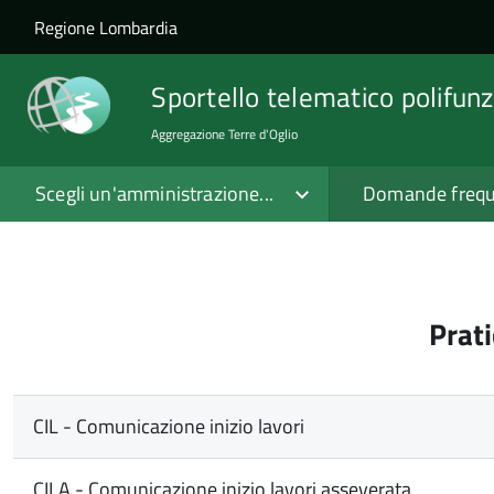
Salta al contenuto principale
Skip to site navigation
Regione Lombardia
Sportello telematico polifunz
Aggregazione Terre d'Oglio
Scegli un'amministrazione...
Domande frequ
Prat
CIL - Comunicazione inizio lavori
CILA - Comunicazione inizio lavori asseverata