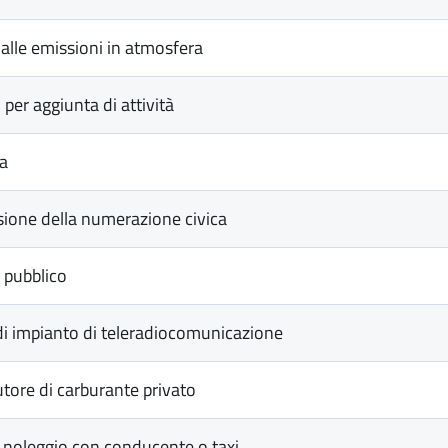
alle emissioni in atmosfera
er aggiunta di attività
ca
sione della numerazione civica
 pubblico
di impianto di teleradiocomunicazione
utore di carburante privato
i noleggio con conducente o taxi