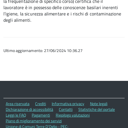
la frequentazione di specifico corso) certifica che il
lavoratore è in possesso delle conoscenze basilari inerenti
l’igiene, la sicurezza alimentare e i rischi di contaminazione
degli alimenti.
Ultimo aggiornamento: 27/06/2024 10:36.27
Area riservata
Crediti
Informativa privacy
Note legali
Dichiarazione di accessibilità
Contatti
Statistiche del portale
Leggi le FAQ
Pagamenti
Riepilogo valutazioni
Piano di miglioramento dei servizi
Unione di Comuni Terre D'Oglio - PEC: