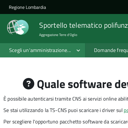
Salta al contenuto principale
Skip to site navigation
Regione Lombardia
Sportello telematico polifunz
Aggregazione Terre d'Oglio
Scegli un'amministrazione...
Domande frequ
Quale software dev
È possibile autenticarsi tramite CNS ai servizi online abil
Se stai utilizzando la TS-CNS puoi scaricare i driver sul
p
Per scegliere l'opportuno pacchetto software da scaricare