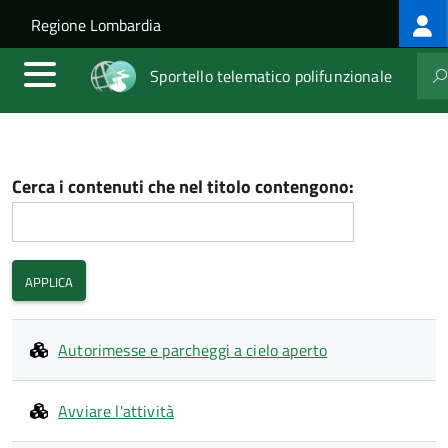
Log
Salta al contenuto principale
Skip to site navigation
Regione Lombardia
me
Sportello telematico polifunzionale
Cerca i contenuti che nel titolo contengono:
Autorimesse e parcheggi a cielo aperto
Avviare l'attività