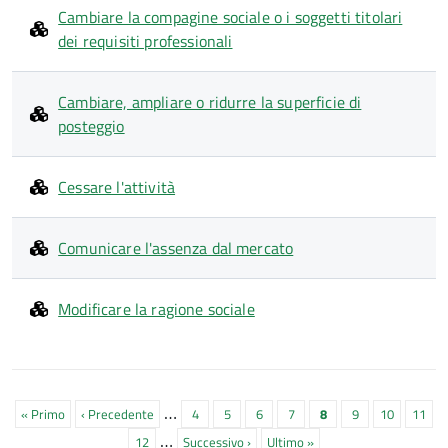
Cambiare la compagine sociale o i soggetti titolari
dei requisiti professionali
Cambiare, ampliare o ridurre la superficie di
posteggio
Cessare l'attività
Comunicare l'assenza dal mercato
Modificare la ragione sociale
Paginazione
…
Prima
« Primo
Pagina
‹ Precedente
Pagina
4
Pagina
5
Pagina
6
Pagina
7
Pagina
8
Pagina
9
Pagina
10
Pagin
11
…
pagina
precedente
attuale
Pagina
12
Prossima
Successivo ›
Ultima
Ultimo »