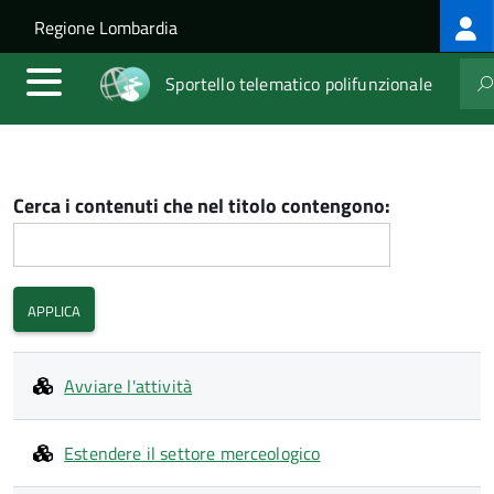
Log
Salta al contenuto principale
Skip to site navigation
Regione Lombardia
me
Sportello telematico polifunzionale
Cerca i contenuti che nel titolo contengono:
Avviare l'attività
Estendere il settore merceologico