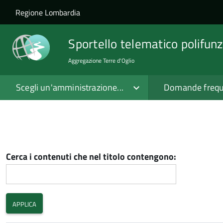
Salta al contenuto principale
Skip to site navigation
Regione Lombardia
Sportello telematico polifunz
Aggregazione Terre d'Oglio
Scegli un'amministrazione...
Domande frequ
Cerca i contenuti che nel titolo contengono: